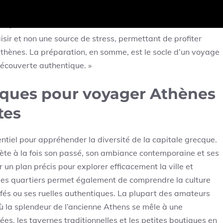
des entrées, des repas, des transports et des souvenirs. La
r, tout en suivant une feuille de route efficace. En faisant
ir et non une source de stress, permettant de profiter
’Athènes. La préparation, en somme, est le socle d’un voyage
découverte authentique. »
iques pour voyager Athènes
tes
entiel pour appréhender la diversité de la capitale grecque.
lète à la fois son passé, son ambiance contemporaine et ses
ir un plan précis pour explorer efficacement la ville et
des quartiers permet également de comprendre la culture
fés ou ses ruelles authentiques. La plupart des amateurs
la splendeur de l’ancienne Athens se mêle à une
s, les tavernes traditionnelles et les petites boutiques en