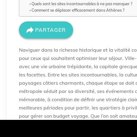
Quels sont les sites incontournables à ne pas manquer ?
Comment se déplacer efficacement dans Athènes ?
PARTAGER
Naviguer dans la richesse historique et la vitalité 
pour ceux qui souhaitent optimiser leur séjour. Vill
avec une vie urbaine trépidante, la capitale grecq
les facettes. Entre les sites incontournables, la c
paysages côtiers charmants, chaque étape se doit d’
métropole séduit par sa diversité, ses événements c
mémorable, à condition de définir une stratégie cla
meilleures périodes pour partir, les quartiers à priv
pour gérer son budget voyage. Que l’on soit amateu
quête de découvertes, chaque curiosité trouve sa p
totale dans un site historique vivant et contemporai