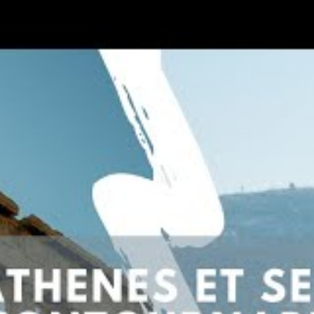
que instant devient une évidence pour profiter pleinement de
voyage à Athènes pour une
e en 2025
 tirer parti des merveilles que la ville offre tout au long
La capitale grecque, classée au patrimoine mondial de
quiert une organisation réfléchie. En 2025, plusieurs
quentation touristique, les événements culturels programmés,
arer son voyage en amont permet d’éviter la surpopulation
té, et de profiter des sites phares en toute sérénité. La
essibilité facilite également la conception d’un itinéraire
 meilleure période pour explorer la ville sans subir la
avril et juin ou l’automne, en septembre ou octobre.
ver ses hébergements en avance et de penser aux moyens de