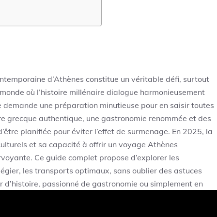
contemporaine d’Athènes constitue un véritable défi, surtout
e-monde où l’histoire millénaire dialogue harmonieusement
ue demande une préparation minutieuse pour en saisir toutes
ulture grecque authentique, une gastronomie renommée et des
être planifiée pour éviter l’effet de surmenage. En 2025, la
ulturels et sa capacité à offrir un voyage Athènes
irvoyante. Ce guide complet propose d’explorer les
ilégier, les transports optimaux, sans oublier des astuces
r d’histoire, passionné de gastronomie ou simplement en
lace dans cette aventure grecque, pour une immersion
n. Au fil de ces lignes, découvrir comment organiser votre