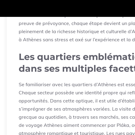
du budget voyage doit prendre en compte les coûts 
clé réside dans la capacité à s’adapter et à improvise
preuve de prévoyance, chaque étape devient un plais
pleinement de la richesse historique et culturelle d
à Athènes sans stress et axé sur l’expérience et la 
Les quartiers emblémat
dans ses multiples facet
Se familiariser avec les quartiers d’Athènes est ess
Chaque secteur possède une identité propre qui ref
opportunités. Dans cette optique, il est utile d’établ
s’imprégner de ses atmosphères variées. La visite 
grecque au quotidien, à travers ses marchés, ses ca
de voyage Athènes aiment commencer par Pláka, où 
atmosphère romantique et touristique. Les rues pavée