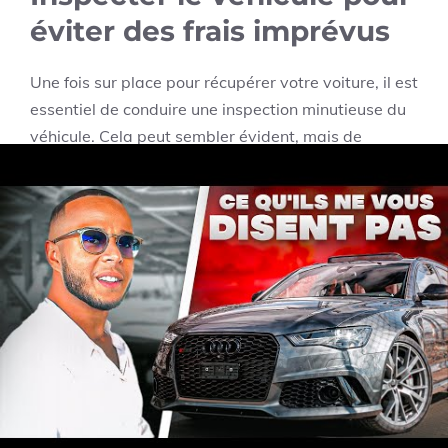
éviter des frais imprévus
Une fois sur place pour récupérer votre voiture, il est
essentiel de conduire une inspection minutieuse du
véhicule. Cela peut sembler évident, mais de
nombreux clients passent à côté de cette étape
cruciale. Voici comment procéder :
Vérifiez l’état général :
Examinez l’extérieur
pour déceler toute rayure ou bosse. Prenez
des photos pour prouver l’état initial du
véhicule.
Contrôlez l’intérieur :
Assurez-vous que le
véhicule est propre et que tous les
équipements fonctionnent correctement, y
compris la climatisation et les feux.