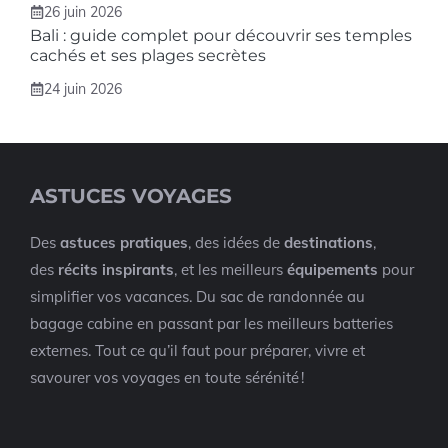
26 juin 2026
Bali : guide complet pour découvrir ses temples
cachés et ses plages secrètes
24 juin 2026
ASTUCES VOYAGES
Des
astuces pratiques
, des idées de
destinations
,
des
récits inspirants
, et les meilleurs
équipements
pour
simplifier vos vacances. Du sac de randonnée au
bagage cabine en passant par les meilleurs batteries
externes. Tout ce qu’il faut pour préparer, vivre et
savourer vos voyages en toute sérénité !