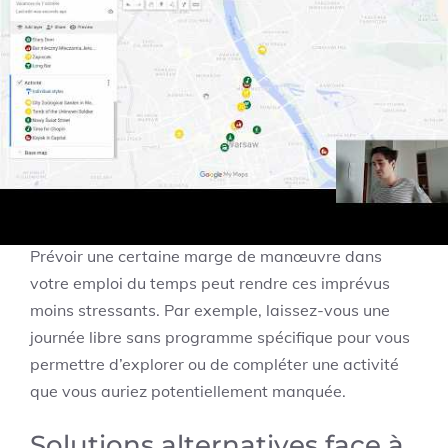
Peu importe combien vous avez soigneusement
planifié, des imprévus peuvent survenir. Tout
voyageur a déjà vécu des situations inattendues,
qu’il s’agisse d’un vol annulé ou d’une attraction
fermée au moment de la visite. La clé est
d’apprendre à naviguer ces défis avec agilité et
adaptabilité.
Prévoir une certaine marge de manœuvre dans
votre emploi du temps peut rendre ces imprévus
moins stressants. Par exemple, laissez-vous une
journée libre sans programme spécifique pour vous
permettre d’explorer ou de compléter une activité
que vous auriez potentiellement manquée.
Solutions alternatives face à