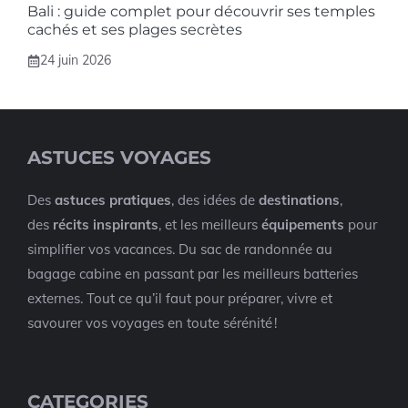
Bali : guide complet pour découvrir ses temples
cachés et ses plages secrètes
24 juin 2026
ASTUCES VOYAGES
Des
astuces pratiques
, des idées de
destinations
,
des
récits inspirants
, et les meilleurs
équipements
pour
simplifier vos vacances. Du sac de randonnée au
bagage cabine en passant par les meilleurs batteries
externes. Tout ce qu’il faut pour préparer, vivre et
savourer vos voyages en toute sérénité !
CATEGORIES