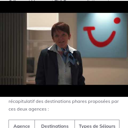
Cdiscount Voyage
et
TUI France
se distinguent non
seulement par leurs prix, mais aussi par la qualité
et la diversité des destinations proposées. Pour
ceux qui cherchent les meilleurs circuits, TUI excelle
souvent dans la création d’expériences
enrichissantes, tandis que Cdiscount se concentre
davantage sur des aides à financer des vacances
rêvées.
Les voyageurs aventuriers peuvent trouver de
nombreux
circuit unique
chez TUI, tandis que des
offres à durée limitée chez Cdiscount promettent
des séjours mémorables. Voici un tableau
récapitulatif des destinations phares proposées par
ces deux agences :
Agence
Destinations
Types de Séjours