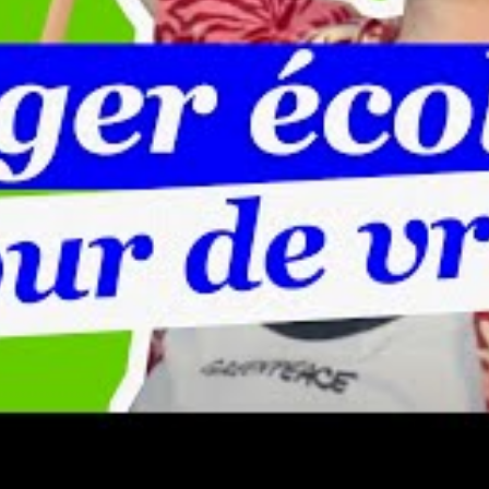
e accessible et diversifiée
 dans sa vaste gamme de formules adaptées à un large
r site
ici
. En choisissant cette agence, vous bénéficierez de
ur plateforme en ligne.
 large variété de clients, que ce soit ceux souhaitant partir
ique. La diversité des options de voyage permet à chacun
lientèle à la recherche d’expériences luxueuses. Les
affinement et de services haut de gamme. Les clients
e luxe, mais souvent, le choix est plus restreint en matière