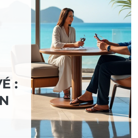
É :
ON