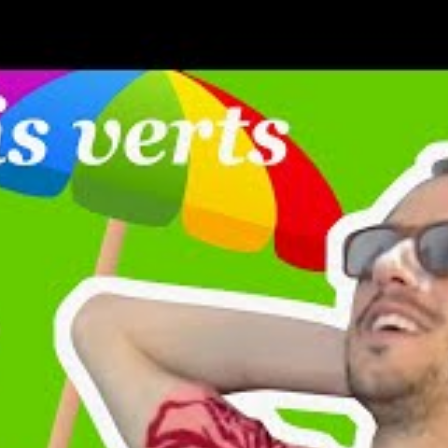
fres de luxe et les réductions exclusives. Cette agence
aboration avec des hôtels de renom. Les utilisateurs de
ions limitées dans le temps et à des
offres tout inclus
qui
 Le modèle d’adhésion de Voyage Privé permet également
r des vacances plus luxueuses.
ponibles :
Carrefour Voyages
Voyage Privé
Non
Oui
Oui
Oui