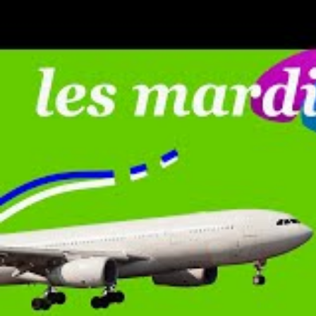
Voyage Privé, quant à elle, se spécialise dans les of
propose des séjours haut de gamme, souvent en coll
Voyage Privé ont l’avantage d’accéder à des promot
incluent à la fois l’hébergement et des activités.
d’accéder à des prix compétitifs, en particulier pou
Voici un tableau qui résume les principaux choix dis
Type d’offre
Circuits organisés
Oui
Séjours en hôtels
Oui
Promotions exclusives
Oui
Options de luxe
Non