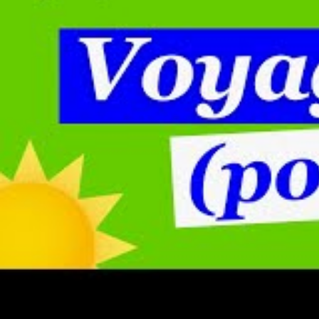
Carrefour Voyages : une agenc
Les atouts majeurs de Carrefour Voyages résident
public. Vous pourrez débuter vos recherches dès leu
conseils personnalisés en agence physique ou via le
Les séjours proposés sont conçus pour satisfaire une
en famille, entre amis ou pour une escapade romant
de trouver ce qui lui convient le mieux.
À l’opposé, Voyage Privé cible principalement une c
vacances proposée ici sont souvent synonymes de r
peuvent bénéficier de tarifs réduits sur des hôtels d
de types de voyages proposés.