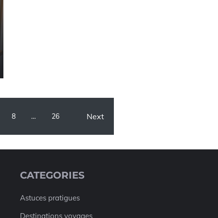
Next
8
…
26
CATEGORIES
Astuces pratigues
Destinations voyages