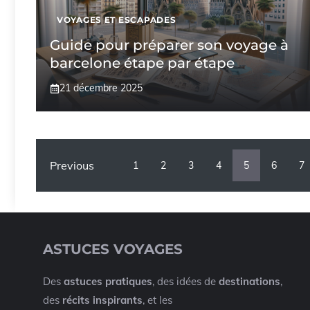
VOYAGES ET ESCAPADES
Guide pour préparer son voyage à
barcelone étape par étape
21 décembre 2025
Previous
1
2
3
4
5
6
7
ASTUCES VOYAGES
Des
astuces pratiques
, des idées de
destinations
,
des
récits inspirants
, et les