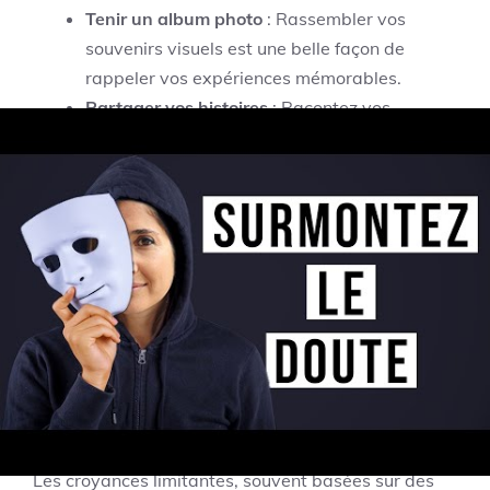
Tenir un album photo
: Rassembler vos
souvenirs visuels est une belle façon de
rappeler vos expériences mémorables.
Partager vos histoires
: Racontez vos
expériences à votre famille ou vos amis, cela
renforce votre perception de
l’accomplissement.
Créer une liste de « je l’ai fait »!
: Inscrivez
toutes les choses que vous avez réalisées
pendant votre voyage.
Renverser les croyances
limitantes et éviter la
comparaison
Les croyances limitantes, souvent basées sur des