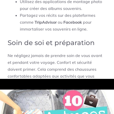
Utilisez des applications de montage photo
pour créer des albums souvenirs.
Partagez vos récits sur des plateformes
comme
TripAdvisor
ou
Facebook
pour
immortaliser vos souvenirs en ligne.
Soin de soi et préparation
Ne négligez jamais de prendre soin de vous avant
et pendant votre voyage. Confort et sécurité
doivent primer. Cela comprend des chaussures
confortables adaptées aux activités que vous
prévoyez. Renseignez-vous également sur les
spécificités de votre destination en matière de
santé. De nombreuses astuces de voyage indiquent
que quelques éléments de confort tels que des
médicaments de base ou une trousse de secours