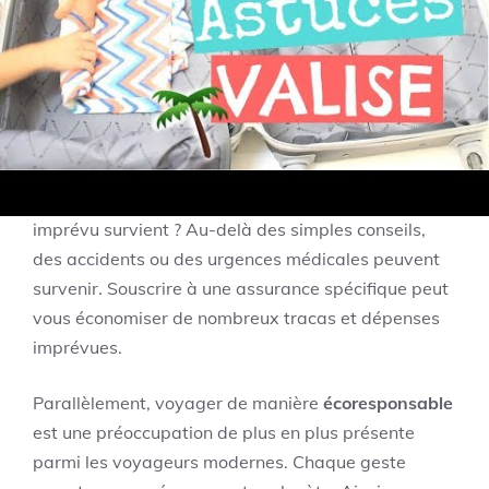
peuvent éviter bien des désagréments.
Assurance Voyage et
Écoresponsabilité
Penser à votre
assurance voyage
est non
seulement judicieux, mais vital. Que faire si un
imprévu survient ? Au-delà des simples conseils,
des accidents ou des urgences médicales peuvent
survenir. Souscrire à une assurance spécifique peut
vous économiser de nombreux tracas et dépenses
imprévues.
Parallèlement, voyager de manière
écoresponsable
est une préoccupation de plus en plus présente
parmi les voyageurs modernes. Chaque geste