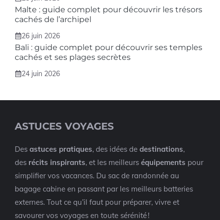
Malte : guide complet pour découvrir les trésors
cachés de l’archipel
26 juin 2026
Bali : guide complet pour découvrir ses temples
cachés et ses plages secrètes
24 juin 2026
ASTUCES VOYAGES
Des
astuces pratiques
, des idées de
destinations
,
des
récits inspirants
, et les meilleurs
équipements
pour
simplifier vos vacances. Du sac de randonnée au
bagage cabine en passant par les meilleurs batteries
externes. Tout ce qu’il faut pour préparer, vivre et
savourer vos voyages en toute sérénité !