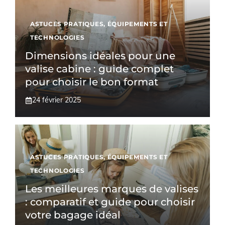
ASTUCES PRATIQUES
,
ÉQUIPEMENTS ET
TECHNOLOGIES
Dimensions idéales pour une
valise cabine : guide complet
pour choisir le bon format
24 février 2025
ASTUCES PRATIQUES
,
ÉQUIPEMENTS ET
TECHNOLOGIES
Les meilleures marques de valises
: comparatif et guide pour choisir
votre bagage idéal